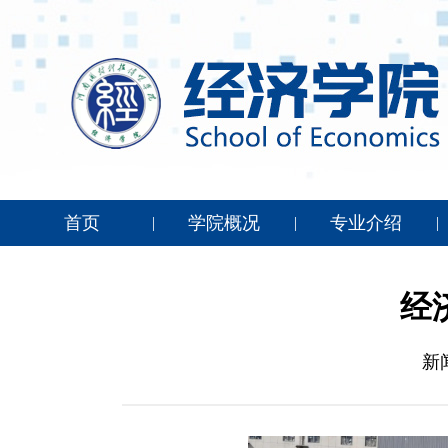
首页
学院概况
专业介绍
|
|
|
经
新