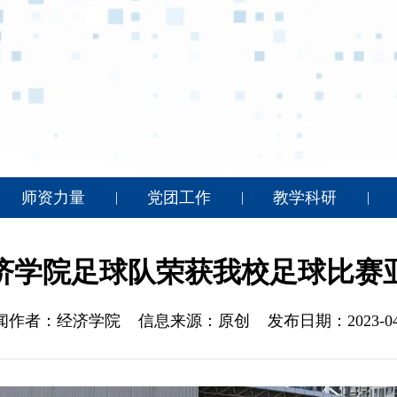
师资力量
党团工作
教学科研
|
|
|
济学院足球队荣获我校足球比赛
闻作者：经济学院
信息来源：原创
发布日期：2023-04