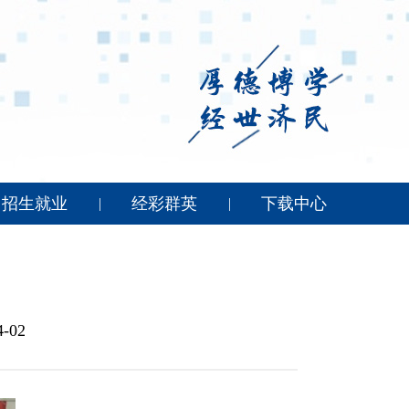
招生就业
经彩群英
下载中心
|
|
-02